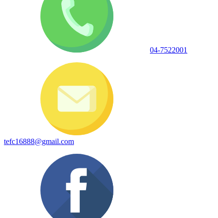
04-7522001
tefc16888@gmail.com